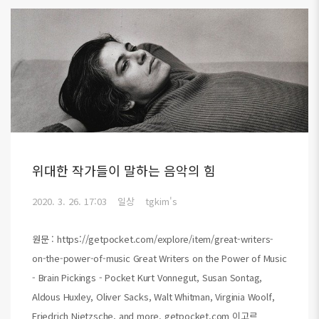
위대한 작가들이 말하는 음악의 힘
2020. 3. 26. 17:03
일상
tgkim's
원문 : https://getpocket.com/explore/item/great-writers-
on-the-power-of-music Great Writers on the Power of Music
- Brain Pickings - Pocket Kurt Vonnegut, Susan Sontag,
Aldous Huxley, Oliver Sacks, Walt Whitman, Virginia Woolf,
Friedrich Nietzsche, and more. getpocket.com 이고르