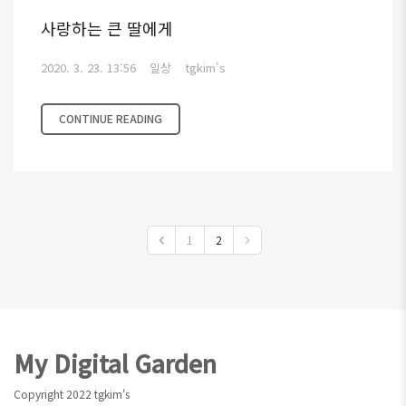
사랑하는 큰 딸에게
2020. 3. 23. 13:56
일상
tgkim's
CONTINUE READING
1
2
Footer
My Digital Garden
Copyright 2022 tgkim's