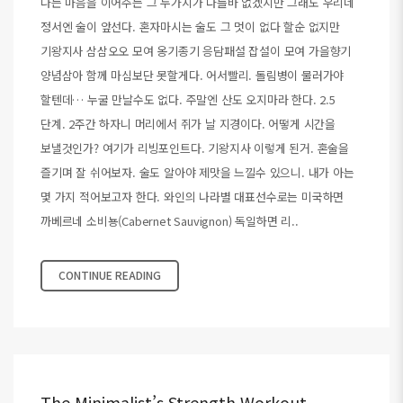
나는 마음을 이어주는 그 두가지가 다를바 없겠지만 그래도 우리네
정서엔 술이 앞선다. 혼자마시는 술도 그 멋이 없다 할순 없지만
기왕지사 삼삼오오 모여 옹기종기 응담패설 잡설이 모여 가을향기
양념삼아 함께 마심보단 못할게다. 어서빨리. 돌림병이 물러가야
할텐데… 누굴 만날수도 없다. 주말엔 산도 오지마라 한다. 2.5
단계. 2주간 하자니 머리에서 쥐가 날 지경이다. 어떻게 시간을
보낼것인가? 여기가 리빙포인트다. 기왕지사 이렇게 된거. 혼술을
즐기며 잘 쉬어보자. 술도 알아야 제맛을 느낄수 있으니. 내가 아는
몇 가지 적어보고자 한다. 와인의 나라별 대표선수로는 미국하면
까베르네 소비뇽(Cabernet Sauvignon) 독일하면 리..
CONTINUE READING
The Minimalist’s Strength Workout