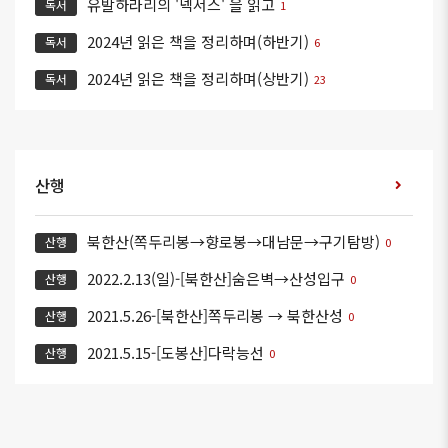
유발하라리의 '넥서스' 을 읽고
독서
1
2024년 읽은 책을 정리하며(하반기)
독서
6
2024년 읽은 책을 정리하며(상반기)
독서
23
산행
북한산(쪽두리봉→향로봉→대남문→구기탐방)
산행
0
2022.2.13(일)-[북한산]숨은벽→산성입구
산행
0
2021.5.26-[북한산]쪽두리봉 → 북한산성
산행
0
2021.5.15-[도봉산]다락능선
산행
0