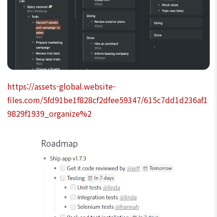
https://assets-global.website-
files.com/5fd91be1f828cf2dfee59347/615c7dd1d236af1
9829f1939_organize%2