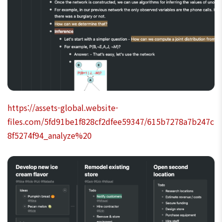
https://assets-global.website-
files.com/5fd91be1f828cf2dfee59347/615b7278a7b247c
8f5274f94_analyze%20