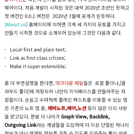
웨어이다. 처음 개발이 시작된 것은 대략 2020년 초반인 듯하고
첫 버전인 0.0.1 버전은 2020년 3월에 공개가 된듯하다.
[
About us
] 홈페이지에 의하면 크게 세 가지의 모토를 가지고
만들기 시작한 것으로 소개되어 있는데 그것은 다음과 같다.
- Local-first and plain text;
- Link as first-class citizen;
- Make it super extensible;
좀 더 부연설명을 한다면,
마크다운 파일
들은 로컬 폴더나,[클
라우드 폴더]에 저장되어 나만의 지식베이스를 만들어주는 자
원들이다. 손쉽고 수려하게 플레인 텍스트를 이용할 수 있는 앱
은 기존의 노트 앱 중,
에버노트
,
베어
,
노션
등이 많은 이의 사랑
을 받고있다. 한발 더 나아가
Graph View, Backlink,
Outgoing Link
라는 개념들을 도입하여 더 이상 단절된 하나의
정보가 아닌 연결된 정보를 가질 수 있도록 도와주는 툴이 바로