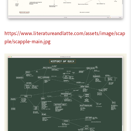
https://www.literatureandlatte.com/assets/image/scap
ple/scapple-main.jpg