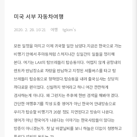
미국 서부 자동차여행
2020. 2. 28. 10:21
여행
tgkim's
모든 일정을 마치고 이제 귀국할 일만 남았다.지금은 한국으로 가는
비행기 안에서 주마등처럼 스처지나간 십일간의 일들을 정리해
본다. 여기는 LAX의 탐브레들리 탑승동이다. 어렵지 않게 공항내의
렌트카 반납장소로 차량을 반납하고 지정된 셔틀버스를 타고 탐
브레들리 탑승동으로 향하였다.탑승동을 내려 출국심사는 상당히
까다로운 편이었다. 신발까지 벗어라고 하니 여간 깐깐하게
검사하는게 아니다. 왜 그런지는 추후에 한번 검색을 해봐야 겠다.
간단한 여행후기를 작성 도중 영어가 아닌 한국어 안내방송으로
우리가 탑승할 비행기가 20분 정도 지연된다고 방송이 나온다.
영어가 아닌 한국어가 나온다는 이야기는 한국사람들이 많다는
방증이 아니겠는가. 첫 날 바깥날씨를 보니 하늘은 더없이 청명하고
푸르다 섭씨의 온도는 73..