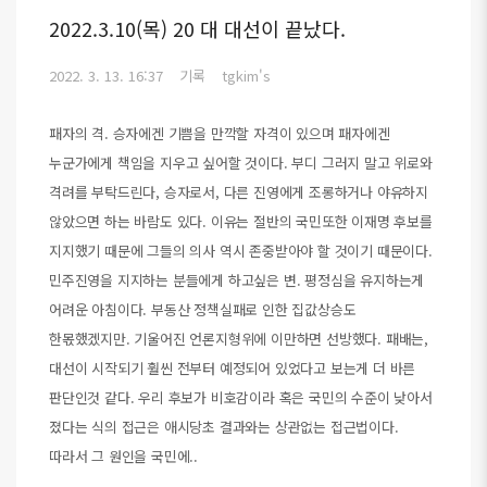
2022.3.10(목) 20 대 대선이 끝났다.
2022. 3. 13. 16:37
기록
tgkim's
패자의 격. 승자에겐 기쁨을 만깍할 자격이 있으며 패자에겐
누군가에게 책임을 지우고 싶어할 것이다. 부디 그러지 말고 위로와
격려를 부탁드린다, 승자로서, 다른 진영에게 조롱하거나 야유하지
않았으면 하는 바람도 있다. 이유는 절반의 국민또한 이재명 후보를
지지했기 때문에 그들의 의사 역시 존중받아야 할 것이기 때문이다.
민주진영을 지지하는 분들에게 하고싶은 변. 평정심을 유지하는게
어려운 아침이다. 부동산 정책실패로 인한 집값상승도
한몫했겠지만. 기울어진 언론지형위에 이만하면 선방했다. 패배는,
대선이 시작되기 훨씬 전부터 예정되어 있었다고 보는게 더 바른
판단인것 같다. 우리 후보가 비호감이라 혹은 국민의 수준이 낮아서
졌다는 식의 접근은 애시당초 결과와는 상관없는 접근법이다.
따라서 그 원인을 국민에..