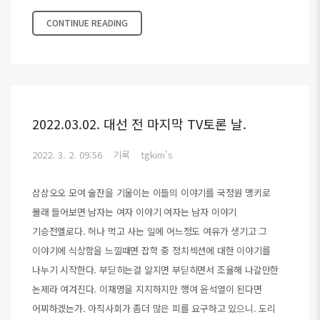
CONTINUE READING
2022.03.02. 대선 전 마지막 TV토론 날.
2022. 3. 2. 09:56
기록
tgkim's
삼삼오오 모여 술잔을 기울이는 이들의 이야기를 국정원 맹키로
몰래 들어보면 남자는 여자 이야기 여자는 남자 이야기
기승전멜로다. 허나 먹고 사는 일에 어느정도 여유가 생기고 그
이야기에 식상함을 느낄때면 잡학 중 정치섹션에 대한 이야기를
나누기 시작한다. 부딛히는걸 알지면 부딛히면서 조율해 나갈만한
논제라 여겨진다. 이재명을 지지하지만 행여 윤석열이 된다면
어찌하겠는가. 아직사회가 좀더 많은 피를 요구하고 있으니. 도리