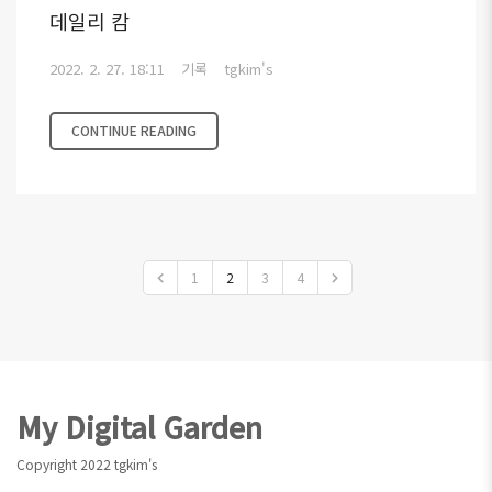
데일리 캄
2022. 2. 27. 18:11
기록
tgkim's
CONTINUE READING
1
2
3
4
Footer
My Digital Garden
Copyright 2022 tgkim's